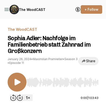
+ Follow
The WoodCAST
The WoodCAST
Sophia Adler: Nachfolge im
Familienbetrieb statt Zahnrad im
Großkonzern
January 26, 2024
•
Maximilian Pramreiter
•
Season 3
Share
•
Episode 11
Use Left/Right to seek, Home/End to jump to st
0:00
|
1:03:43