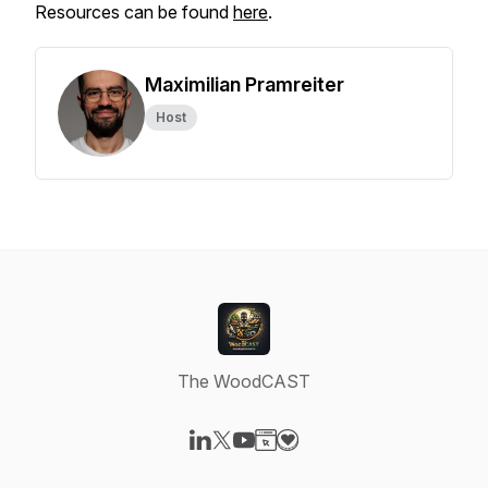
Resources can be found
here
.
Maximilian Pramreiter
Host
The WoodCAST
Visit our LinkedIn page
Visit our X-com page
Visit our YouTube page
Visit our Website page
Visit our Donation page